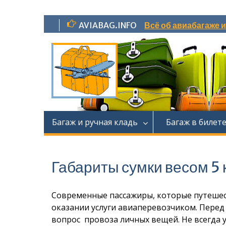
Перейти
AVIABAG.INFO
Всё об авиабагаже 
к
содержимому
Багаж и ручная кладь
Багаж в билет
Габариты сумки весом 5 
Современные пассажиры, которые путешес
оказании услуги авиаперевозчиком. Пере
вопрос провоза личных вещей. Не всегда у