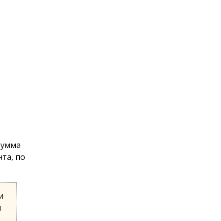
Сумма
та, по
и
и