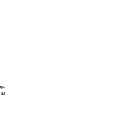
сли
 за