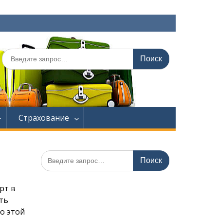
Искать:
Страхование
Искать:
рт в
ть
По этой