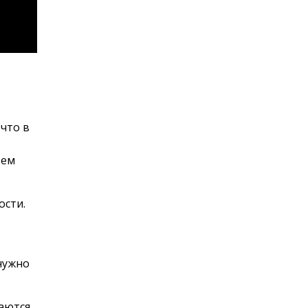
что в
тем
ости.
нужно
ваются