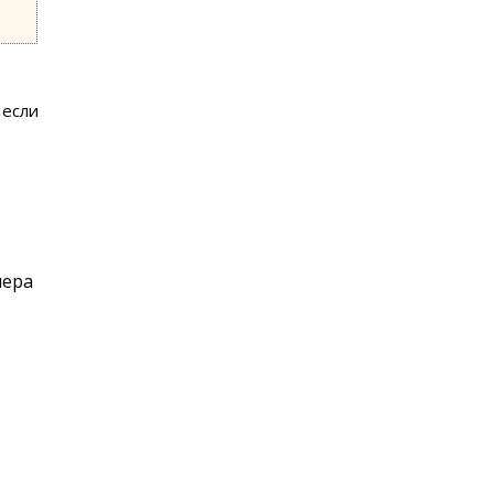
 если
мера