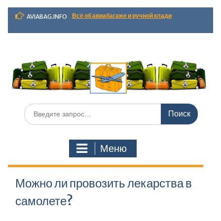
Перейти
Всё об авиабагаже и ручной клади
AVIABAG.INFO
к
содержимому
Искать:
Меню
Можно ли провозить лекарства в
самолете?