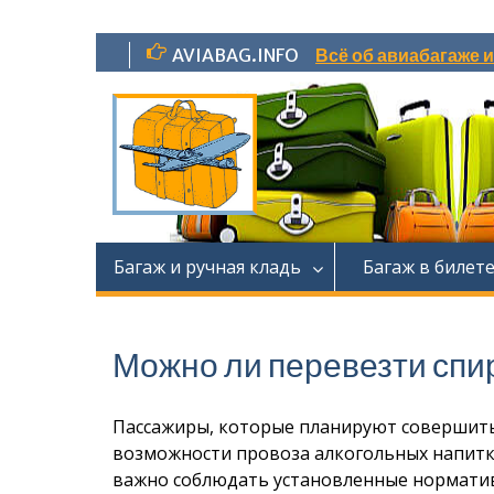
Перейти
AVIABAG.INFO
Всё об авиабагаже 
к
содержимому
Багаж и ручная кладь
Багаж в билет
Можно ли перевезти спи
Пассажиры, которые планируют совершить 
возможности провоза алкогольных напитко
важно соблюдать установленные норматив