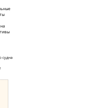
льные
нты
 на
ативы
о судна
т