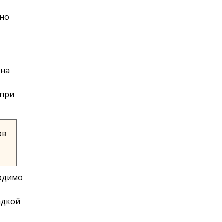
зно
дна
 при
ов
ходимо
адкой