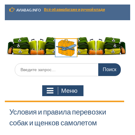
Перейти
Всё об авиабагаже и ручной клади
AVIABAG.INFO
к
содержимому
Искать:
Меню
Условия и правила перевозки
собак и щенков самолетом