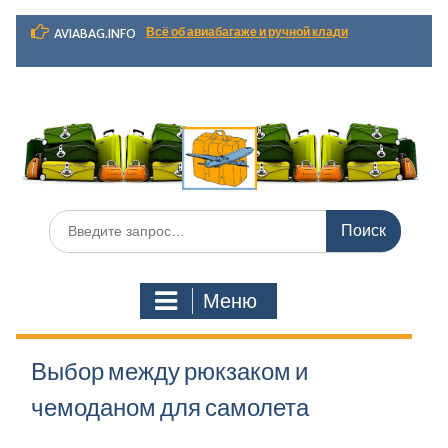
Перейти
Всё об авиабагаже и ручной клади
AVIABAG.INFO
к
содержимому
Искать:
Меню
Выбор между рюкзаком и
чемоданом для самолета