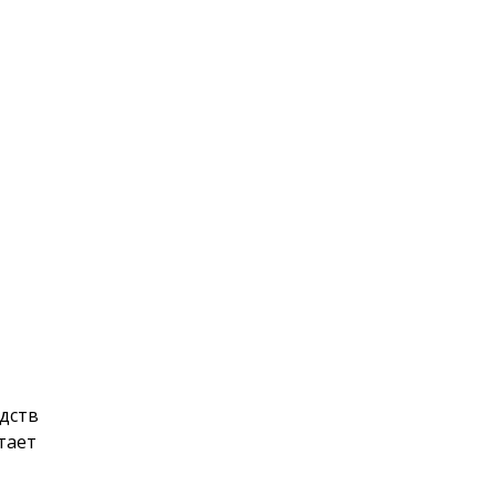
дств
тает