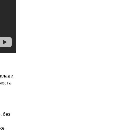
клади,
места
, без
ке.