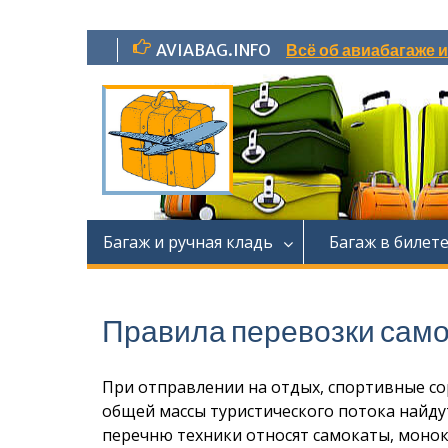
Перейти
AVIABAG.INFO
Всё об авиабагаже 
к
содержимому
Багаж и ручная кладь
Багаж в билет
Правила перевозки само
При отправлении на отдых, спортивные сор
общей массы туристического потока найдут
перечню техники относят самокаты, монок