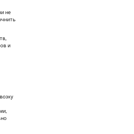
ни не
очнить
тв,
зов и
возку
ми,
ьно