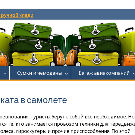
и ручной клади
е
Сумки и чемоданы
Багаж авиакомпаний
ката в самолете
евнования, туристы берут с собой все необходимое. Но
ся те, кто занимается провозом техники для передвиже
олеса, гироскутеры и прочие приспособления. По этой