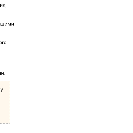
ил,
ующими
ого
и.
зу